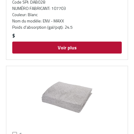
Code SPI
:
DAB028
NUMÉRO FABRICANT
:
107703
Couleur
:
Blanc
Nom du modèle
:
ENV - MAXX
Poids d'absorption (gal/pqt)
:
24.5
$
Voir plus