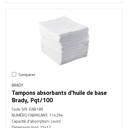
Comparer
BRADY
Tampons absorbants d'huile de base
Brady, Pqt/100
Code SPI
:
DAB189
NUMÉRO FABRICANT
:
114294
Capacité d'absorption
:
Lourd
Dimension (po)
:
15x17