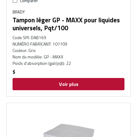
Comparer
BRADY
Tampon léger GP - MAXX pour liquides
universels, Pqt/100
Code SPI
:
DAB169
NUMÉRO FABRICANT
:
107709
Couleur
:
Gris
Nom du modèle
:
GP - MAXX
Poids d'absorption (gal/pqt)
:
22
$
Voir plus