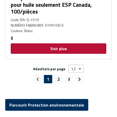
pour huile seulement ESP Canada,
100/pièces
Code SPI
:
Q-1519
NUMÉRO FABRICANT
:
O1PH100-E
Couleur
:
Blanc
$
Voir plus
Résultats par page
1
2
3
Page précédente
Page suivante
Parcourir Protection environnementale