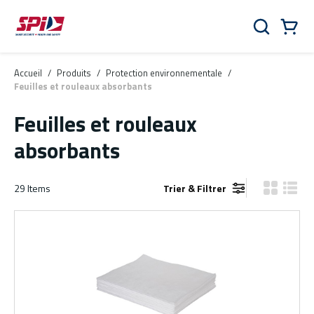
Aller au contenu principal
Skip to menu
Skip to footer
Panier
Rechercher
0 Items
Accueil
/
Produits
/
Protection environnementale
/
Feuilles et rouleaux absorbants
Feuilles et rouleaux
absorbants
29
Items
Trier & Filtrer
Vue grille
Vue de