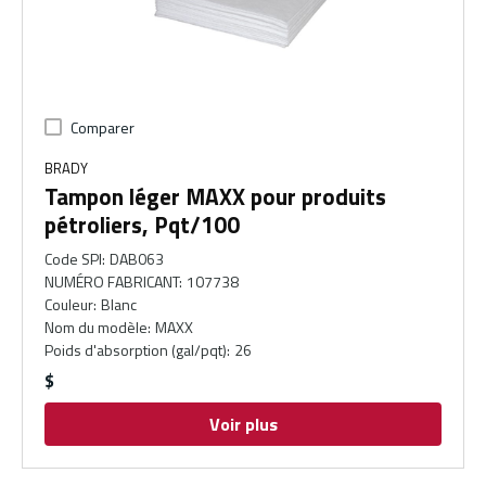
Comparer
BRADY
Tampon léger MAXX pour produits
pétroliers, Pqt/100
Code SPI
:
DAB063
NUMÉRO FABRICANT
:
107738
Couleur
:
Blanc
Nom du modèle
:
MAXX
Poids d'absorption (gal/pqt)
:
26
$
Voir plus