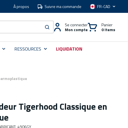
À propos
Suivre ma commande
Langue
Se connecter
Panier
Mon compte
0 Items
soumettre une recherche
RESSOURCES
LIQUIDATION
hermoplastique
deur Tigerhood Classique en
que
BRICANT
:
4906GY