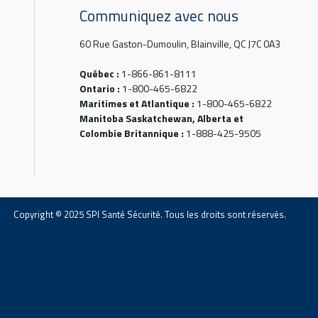
Communiquez avec nous
60 Rue Gaston-Dumoulin, Blainville, QC J7C 0A3
Québec :
1-866-861-8111
Ontario :
1-800-465-6822
Maritimes et Atlantique :
1-800-465-6822
Manitoba Saskatchewan, Alberta et
Colombie Britannique :
1-888-425-9505
Copyright © 2025 SPI Santé Sécurité. Tous les droits sont réservés.