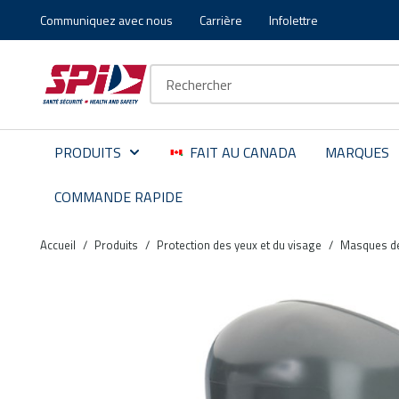
Communiquez avec nous
Carrière
Infolettre
Aller au contenu principal
Skip to menu
Skip to footer
Recherche sur le site
PRODUITS
FAIT AU CANADA
MARQUES
COMMANDE RAPIDE
Accueil
/
Produits
/
Protection des yeux et du visage
/
Masques de