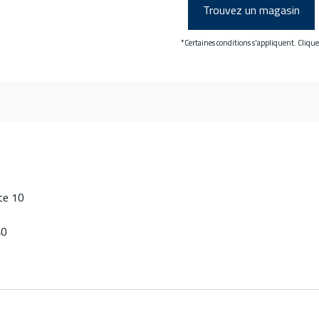
Trouvez un magasin
*Certaines conditions s'appliquent. Cliqu
nte 10
40