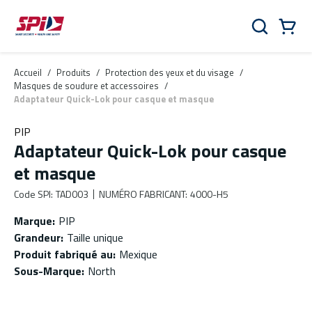
Aller au contenu principal
Skip to menu
Skip to footer
Panier
Rechercher
0 Items
Accueil
/
Produits
/
Protection des yeux et du visage
/
Masques de soudure et accessoires
/
Adaptateur Quick-Lok pour casque et masque
PIP
Adaptateur Quick-Lok pour casque
et masque
Code SPI
:
TAD003
NUMÉRO FABRICANT
:
4000-H5
Marque
:
PIP
Grandeur
:
Taille unique
Produit fabriqué au
:
Mexique
Sous-Marque
:
North