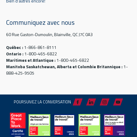
bien d'autres encore!
Communiquez avec nous
60 Rue Gaston-Dumoulin, Blainville, QC J7C 0A3
Québec :
1-866-861-8111
Ontario :
1-800-465-6822
Maritimes et Atlantique :
1-800-465-6822
Manitoba Saskatchewan, Alberta et Colombie Britannique :
1-
888-425-9505
POURSUIVEZ LA CONVERSATION