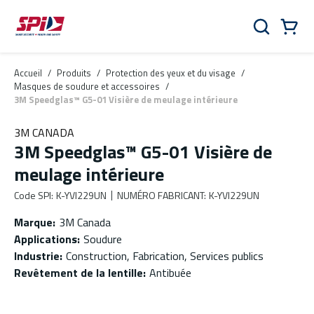
Aller au contenu principal
Skip to menu
Skip to footer
Panier
Rechercher
0 Items
Accueil
/
Produits
/
Protection des yeux et du visage
/
Masques de soudure et accessoires
/
3M Speedglas™ G5-01 Visière de meulage intérieure
3M CANADA
3M Speedglas™ G5-01 Visière de
meulage intérieure
Code SPI
:
K-YVI229UN
NUMÉRO FABRICANT
:
K-YVI229UN
Marque
:
3M Canada
Applications
:
Soudure
Industrie
:
Construction, Fabrication, Services publics
Revêtement de la lentille
:
Antibuée