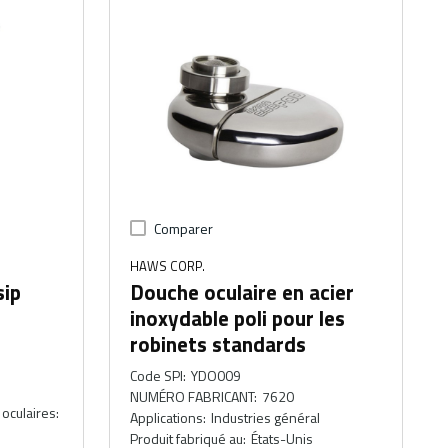
Comparer
HAWS CORP.
sip
Douche oculaire en acier
inoxydable poli pour les
robinets standards
Code SPI
:
YDO009
l
NUMÉRO FABRICANT
:
7620
 oculaires
:
Applications
:
Industries général
Produit fabriqué au
:
États-Unis