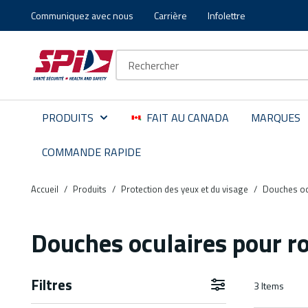
Communiquez avec nous
Carrière
Infolettre
Aller au contenu principal
Skip to menu
Skip to footer
Recherche sur le site
PRODUITS
FAIT AU CANADA
MARQUES
COMMANDE RAPIDE
Accueil
/
Produits
/
Protection des yeux et du visage
/
Douches oc
Douches oculaires pour r
Filtres
3
Items
Aller aux résultats