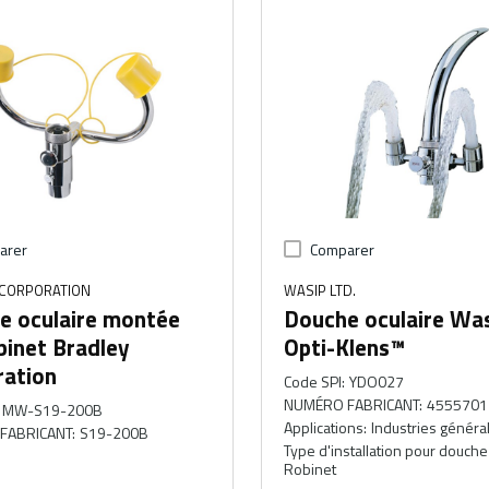
arer
Comparer
 CORPORATION
WASIP LTD.
e oculaire montée
Douche oculaire Wa
binet Bradley
Opti-Klens™
ration
Code SPI
:
YDO027
NUMÉRO FABRICANT
:
4555701
MW-S19-200B
Applications
:
Industries généra
FABRICANT
:
S19-200B
Type d'installation pour douche
Robinet