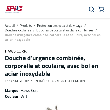
Aller au contenu principal
Skip to menu
Skip to footer
Panier
Rechercher
0 Items
Accueil
/
Produits
/
Protection des yeux et du visage
/
Douches oculaires
/
Douches de corps et oculaire combinées
/
Douche d'urgence combinée, corporelle et oculaire, avec bol en
acier inoxydable
HAWS CORP.
Douche d'urgence combinée,
corporelle et oculaire, avec bol en
acier inoxydable
Code SPI
:
YDO017
NUMÉRO FABRICANT
:
8300-8309
Marque
:
Haws Corp.
Couleur
:
Vert