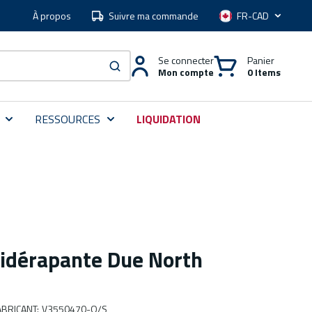
À propos
Suivre ma commande
Langue
Se connecter
Panier
Mon compte
0 Items
soumettre une recherche
RESSOURCES
LIQUIDATION
tidérapante Due North
BRICANT
:
V3550470-O/S