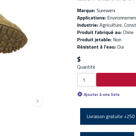
Marque
:
Surewerx
Applications
:
Environnemen
Industrie
:
Agriculture, Const
Produit fabriqué au
:
Chine
Produit jetable
:
Non
Résistant à l'eau
:
Oui
$
Quantité
Ajouter à une liste
Diapositive suivante
Livraison gratuite +250