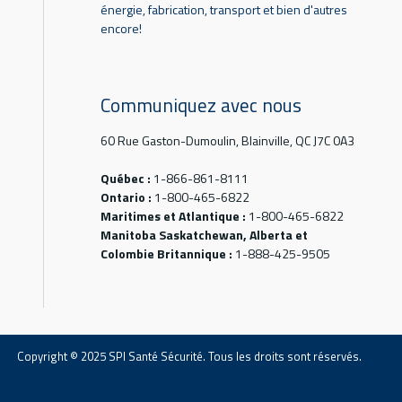
énergie, fabrication, transport et bien d'autres
encore!
Communiquez avec nous
60 Rue Gaston-Dumoulin, Blainville, QC J7C 0A3
Québec :
1-866-861-8111
Ontario :
1-800-465-6822
Maritimes et Atlantique :
1-800-465-6822
Manitoba Saskatchewan, Alberta et
Colombie Britannique :
1-888-425-9505
Copyright © 2025 SPI Santé Sécurité. Tous les droits sont réservés.