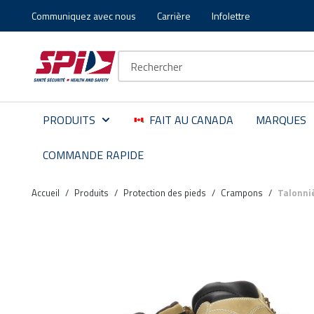
Communiquez avec nous
Carrière
Infolettre
Aller au contenu principal
Skip to menu
Skip to footer
Recherche sur le site
PRODUITS
FAIT AU CANADA
MARQUES
COMMANDE RAPIDE
Accueil
/
Produits
/
Protection des pieds
/
Crampons
/
Talonni