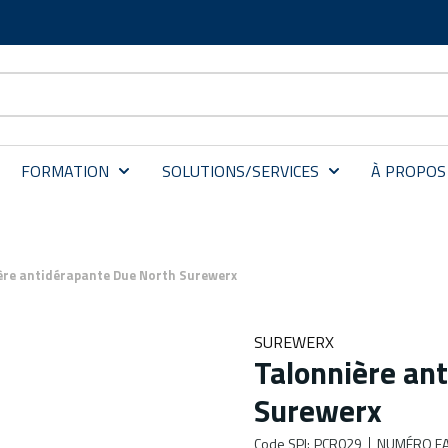
FORMATION
SOLUTIONS/SERVICES
À PROPOS
ère antidérapante Due North Surewerx
SUREWERX
Talonnière an
Surewerx
Code SPI
:
PCR029
NUMÉRO FA