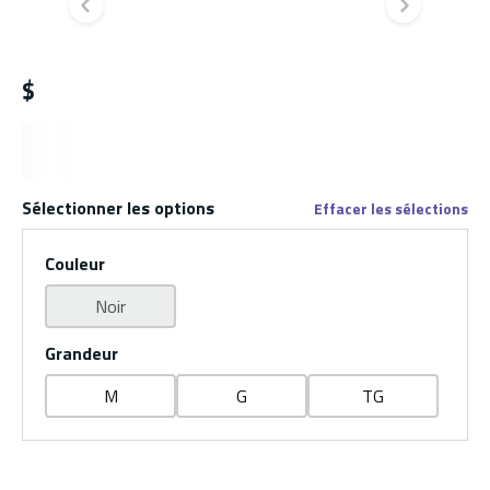
Diapositive précédente
Diapo
$
Sélectionner les options
Effacer les sélections
Couleur
Noir
Grandeur
M
G
TG