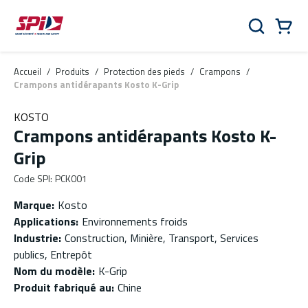
Aller au contenu principal
Skip to menu
Skip to footer
Panier
Rechercher
0 Items
Accueil
/
Produits
/
Protection des pieds
/
Crampons
/
Crampons antidérapants Kosto K-Grip
KOSTO
Crampons antidérapants Kosto K-
Grip
Code SPI
:
PCK001
Marque
:
Kosto
Applications
:
Environnements froids
Industrie
:
Construction, Minière, Transport, Services
publics, Entrepôt
Nom du modèle
:
K-Grip
Produit fabriqué au
:
Chine