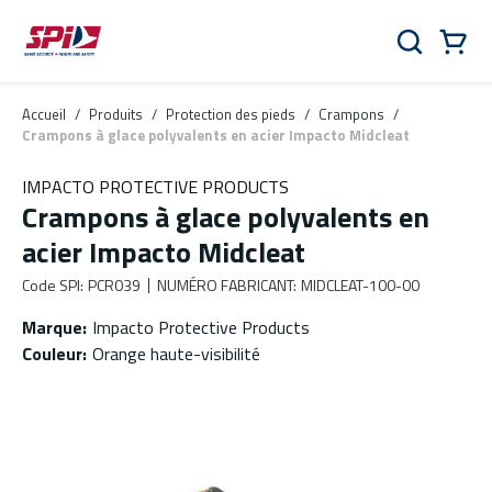
Aller au contenu principal
Skip to menu
Skip to footer
Panier
Rechercher
0 Items
Accueil
/
Produits
/
Protection des pieds
/
Crampons
/
Crampons à glace polyvalents en acier Impacto Midcleat
IMPACTO PROTECTIVE PRODUCTS
Crampons à glace polyvalents en
acier Impacto Midcleat
Code SPI
:
PCR039
NUMÉRO FABRICANT
:
MIDCLEAT-100-00
Marque
:
Impacto Protective Products
Couleur
:
Orange haute-visibilité