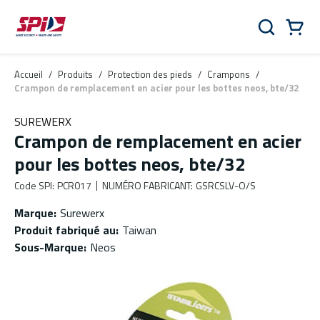
Aller au contenu principal
Skip to menu
Skip to footer
Panier
Rechercher
0 Items
Accueil
/
Produits
/
Protection des pieds
/
Crampons
/
Crampon de remplacement en acier pour les bottes neos, bte/32
SUREWERX
Crampon de remplacement en acier
pour les bottes neos, bte/32
Code SPI
:
PCR017
NUMÉRO FABRICANT
:
GSRCSLV-O/S
Marque
:
Surewerx
Produit fabriqué au
:
Taiwan
Sous-Marque
:
Neos