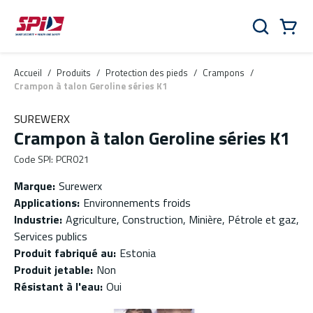
Aller au contenu principal
Skip to menu
Skip to footer
Panier
Rechercher
0 Items
Accueil
/
Produits
/
Protection des pieds
/
Crampons
/
Crampon à talon Geroline séries K1
SUREWERX
Crampon à talon Geroline séries K1
Code SPI
:
PCR021
Marque
:
Surewerx
Applications
:
Environnements froids
Industrie
:
Agriculture, Construction, Minière, Pétrole et gaz,
Services publics
Produit fabriqué au
:
Estonia
Produit jetable
:
Non
Résistant à l'eau
:
Oui