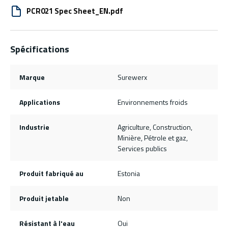
PCR021 Spec Sheet_EN.pdf
Spécifications
Marque
Surewerx
Applications
Environnements froids
Industrie
Agriculture, Construction,
Minière, Pétrole et gaz,
Services publics
Produit fabriqué au
Estonia
Produit jetable
Non
Résistant à l'eau
Oui