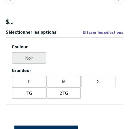
Diapositive précédente
Di
$
Sélectionner les options
Effacer les sélections
Couleur
Noir
Grandeur
P
M
G
TG
2TG