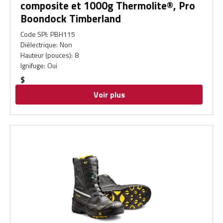
composite et 1000g Thermolite®, Pro
Boondock Timberland
Code SPI
:
PBH115
Diélectrique
:
Non
Hauteur (pouces)
:
8
Ignifuge
:
Oui
$
Voir plus