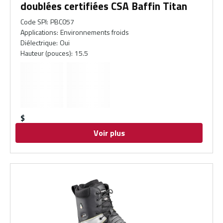
doublées certifiées CSA Baffin Titan
Code SPI
:
PBC057
Applications
:
Environnements froids
Diélectrique
:
Oui
Hauteur (pouces)
:
15.5
$
Voir plus