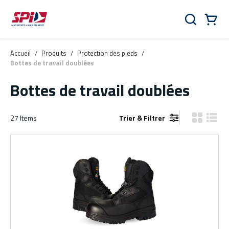
Aller au contenu principal
Skip to menu
Skip to footer
Panier
Rechercher
0 Items
Accueil
/
Produits
/
Protection des pieds
/
Bottes de travail doublées
Bottes de travail doublées
27
Items
Trier & Filtrer
Vue grille
Vue de