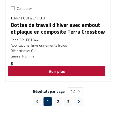
Comparer
TERRA FOOTWEAR LTD.
Bottes de travail d'hiver avec embout
et plaque en composite Terra Crossbow
Code SPI
:
PBT044
Applications
:
Environnements froids
Diélectrique
:
Oui
Genre
:
Homme
$
Voir plus
Résultats par page
1
2
3
Page précédente
Page suivante