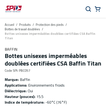
Aller au contenu principal
Skip to menu
Skip to footer
Panier
Rechercher
0 Items
Accueil
/
Produits
/
Protection des pieds
/
Bottes de travail doublées
/
Bottes unisexes imperméables doublées certifiées CSA Baffin
Titan
BAFFIN
Bottes unisexes imperméables
doublées certifiées CSA Baffin Titan
Code SPI
:
PBC057
Marque
:
Baffin
Applications
:
Environnements froids
Diélectrique
:
Oui
Hauteur (pouces)
:
15.5
Indice de température
:
-60°C (76°F)