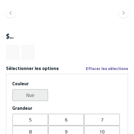
Diapositive précédente
Di
$
Sélectionner les options
Effacer les sélections
Couleur
Noir
Grandeur
5
6
7
8
9
10