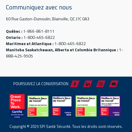
Communiquez avec nous
60 Rue Gaston-Dumoulin, Blainville, QC J7C 0A3
Québec :
1-866-861-8111
Ontario :
1-800-465-6822
Maritimes et Atlantique :
1-800-465-6822
Manitoba Saskatchewan, Alberta et Colombie Britannique :
1-
888-425-9505
POURSUIVEZ LA CONVERSATION
Copyright © 2025 SPI Santé Sécurité. Tous les droits sont réservés.