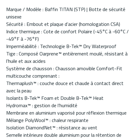
Marque / Modèle : Baffin TITAN (STP) | Botte de sécurité
unisexe
Sécurité : Embout et plaque d’acier (homologation CSA)
Indice thermique : Cote de confort Polaire (-45°C à -60°C /
-49°F à -76°F)
Imperméabilité : Technologie B-Tek™ Dry Waterproof
Tige : Composé Oarprene™ entièrement moulé, résistant à
l’huile et aux acides
Système de chausson : Chausson amovible Comfort-Fit
multicouche comprenant :
Thermaplush™ : couche douce et chaude à contact direct
avec la peau
Isolants B-Tek™ Foam et Double B-Tek™ Heat
Hydromax™ : gestion de l’humidité
Membrane en aluminium vaporisé pour réflexion thermique
Mélange PolyWool™ : chaleur respirante
Isolation DiamondNet™ : résistance au vent
Semelle intérieure double aluminium pour la rétention de