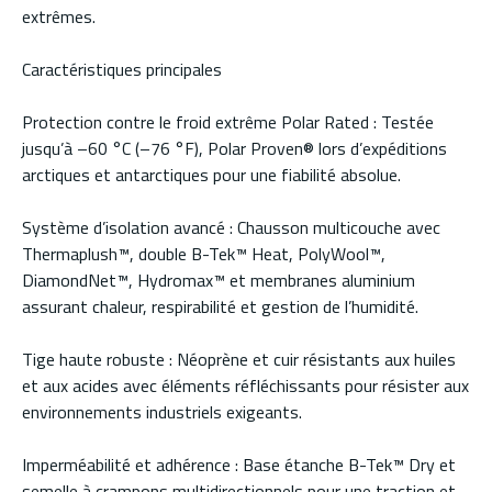
extrêmes.
Caractéristiques principales
Protection contre le froid extrême Polar Rated : Testée
jusqu’à –60 °C (–76 °F), Polar Proven® lors d’expéditions
arctiques et antarctiques pour une fiabilité absolue.
Système d’isolation avancé : Chausson multicouche avec
Thermaplush™, double B-Tek™ Heat, PolyWool™,
DiamondNet™, Hydromax™ et membranes aluminium
assurant chaleur, respirabilité et gestion de l’humidité.
Tige haute robuste : Néoprène et cuir résistants aux huiles
et aux acides avec éléments réfléchissants pour résister aux
environnements industriels exigeants.
Imperméabilité et adhérence : Base étanche B-Tek™ Dry et
semelle à crampons multidirectionnels pour une traction et