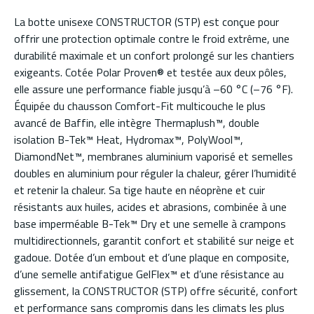
La botte unisexe CONSTRUCTOR (STP) est conçue pour
offrir une protection optimale contre le froid extrême, une
durabilité maximale et un confort prolongé sur les chantiers
exigeants. Cotée Polar Proven® et testée aux deux pôles,
elle assure une performance fiable jusqu’à –60 °C (–76 °F).
Équipée du chausson Comfort-Fit multicouche le plus
avancé de Baffin, elle intègre Thermaplush™, double
isolation B-Tek™ Heat, Hydromax™, PolyWool™,
DiamondNet™, membranes aluminium vaporisé et semelles
doubles en aluminium pour réguler la chaleur, gérer l’humidité
et retenir la chaleur. Sa tige haute en néoprène et cuir
résistants aux huiles, acides et abrasions, combinée à une
base imperméable B-Tek™ Dry et une semelle à crampons
multidirectionnels, garantit confort et stabilité sur neige et
gadoue. Dotée d’un embout et d’une plaque en composite,
d’une semelle antifatigue GelFlex™ et d’une résistance au
glissement, la CONSTRUCTOR (STP) offre sécurité, confort
et performance sans compromis dans les climats les plus