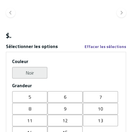
Diapositive précédente
Di
$
Sélectionner les options
Effacer les sélections
Couleur
Noir
Grandeur
5
6
7
8
9
10
11
12
13