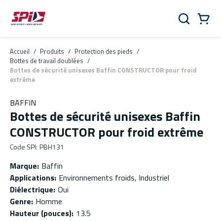
Aller au contenu principal
Skip to menu
Skip to footer
Panier
Rechercher
0 Items
Accueil
/
Produits
/
Protection des pieds
/
Bottes de travail doublées
/
Bottes de sécurité unisexes Baffin CONSTRUCTOR pour froid
extrême
BAFFIN
Bottes de sécurité unisexes Baffin
CONSTRUCTOR pour froid extrême
Code SPI
:
PBH131
Marque
:
Baffin
Applications
:
Environnements froids, Industriel
Diélectrique
:
Oui
Genre
:
Homme
Hauteur (pouces)
:
13.5