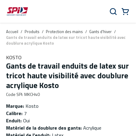
Aller au contenu principal
Skip to menu
Skip to footer
Panier
Rechercher
0 Items
Accueil
/
Produits
/
Protection des mains
/
Gants d'hiver
/
Gants de travail enduits de latex sur tricot haute visibilité avec
doublure acrylique Kosto
KOSTO
Gants de travail enduits de latex sur
tricot haute visibilité avec doublure
acrylique Kosto
Code SPI
:
MKCH40
Marque
:
Kosto
Calibre
:
7
Enduit
:
Oui
Matériel de la doublure des gants
:
Acrylique
Matériel de l'enduit
:
Latex