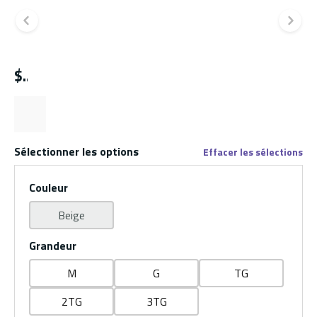
Diapositive précédente
Di
$
Sélectionner les options
Effacer les sélections
Couleur
Beige
Grandeur
M
G
TG
2TG
3TG