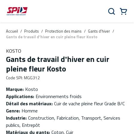
Aller au contenu principal
Skip to menu
Skip to footer
Panier
Rechercher
0 Items
Accueil
/
Produits
/
Protection des mains
/
Gants d'hiver
/
Gants de travail d'hiver en cuir pleine fleur Kosto
KOSTO
Gants de travail d'hiver en cuir
pleine fleur Kosto
Code SPI
:
MGG312
Marque
:
Kosto
Applications
:
Environnements froids
Détail des matériaux
:
Cuir de vache pleine fleur Grade B/C
Genre
:
Homme
Industrie
:
Construction, Fabrication, Transport, Services
publics, Entrepôt
Matériaux du gants
:
Coton, Cuir