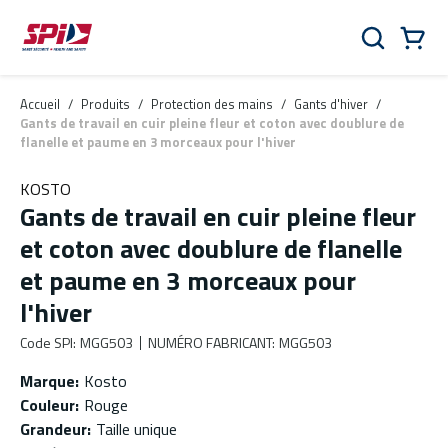
Aller au contenu principal
Skip to menu
Skip to footer
Panier
Rechercher
0 Items
Accueil
/
Produits
/
Protection des mains
/
Gants d'hiver
/
Gants de travail en cuir pleine fleur et coton avec doublure de
flanelle et paume en 3 morceaux pour l'hiver
KOSTO
Gants de travail en cuir pleine fleur
et coton avec doublure de flanelle
et paume en 3 morceaux pour
l'hiver
Code SPI
:
MGG503
NUMÉRO FABRICANT
:
MGG503
Marque
:
Kosto
Couleur
:
Rouge
Grandeur
:
Taille unique