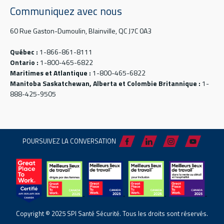
Communiquez avec nous
60 Rue Gaston-Dumoulin, Blainville, QC J7C 0A3
Québec :
1-866-861-8111
Ontario :
1-800-465-6822
Maritimes et Atlantique :
1-800-465-6822
Manitoba Saskatchewan, Alberta et Colombie Britannique :
1-
888-425-9505
POURSUIVEZ LA CONVERSATION
Copyright © 2025 SPI Santé Sécurité. Tous les droits sont réservés.