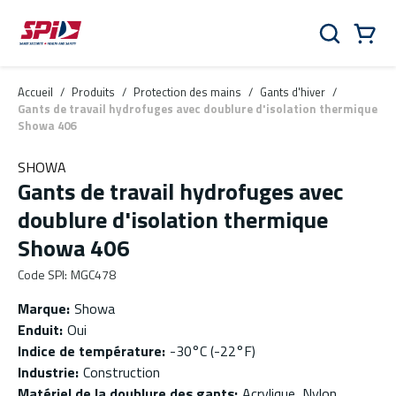
Aller au contenu principal
Skip to menu
Skip to footer
Panier
Rechercher
0 Items
Accueil
/
Produits
/
Protection des mains
/
Gants d'hiver
/
Gants de travail hydrofuges avec doublure d'isolation thermique
Showa 406
SHOWA
Gants de travail hydrofuges avec
doublure d'isolation thermique
Showa 406
Code SPI
:
MGC478
Marque
:
Showa
Enduit
:
Oui
Indice de température
:
-30°C (-22°F)
Industrie
:
Construction
Matériel de la doublure des gants
:
Acrylique, Nylon,