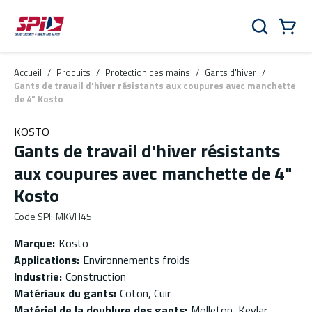
Aller au contenu principal
Skip to menu
Skip to footer
Panier
Rechercher
0 Items
Accueil
/
Produits
/
Protection des mains
/
Gants d'hiver
/
Gants de travail d'hiver résistants aux coupures avec manchette
de 4" Kosto
KOSTO
Gants de travail d'hiver résistants
aux coupures avec manchette de 4"
Kosto
Code SPI
:
MKVH45
Marque
:
Kosto
Applications
:
Environnements froids
Industrie
:
Construction
Matériaux du gants
:
Coton, Cuir
Matériel de la doublure des gants
:
Molleton, Kevlar