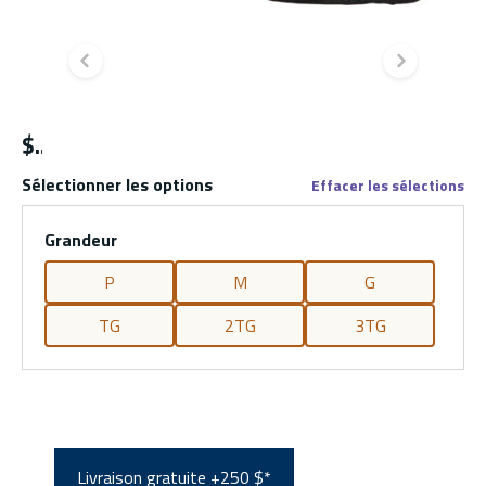
Diapositive précédente
Diapo
$
Sélectionner les options
Effacer les sélections
Grandeur
P
M
G
TG
2TG
3TG
Livraison gratuite +250 $*