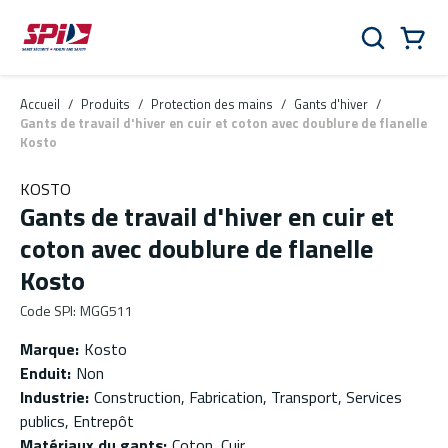
Aller au contenu principal
Skip to menu
Skip to footer
Panier
Rechercher
0 Items
Accueil
/
Produits
/
Protection des mains
/
Gants d'hiver
/
Gants de travail d'hiver en cuir et coton avec doublure de flanelle
Kosto
KOSTO
Gants de travail d'hiver en cuir et
coton avec doublure de flanelle
Kosto
Code SPI
:
MGG511
Marque
:
Kosto
Enduit
:
Non
Industrie
:
Construction, Fabrication, Transport, Services
publics, Entrepôt
Matériaux du gants
:
Coton, Cuir