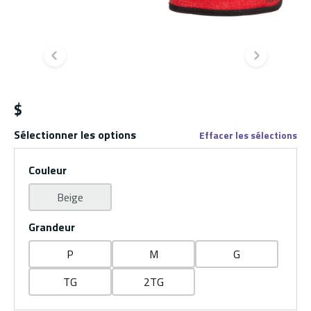
Diapositive précédente
Diapo
$
Sélectionner les options
Effacer les sélections
Couleur
Beige
Grandeur
P
M
G
TG
2TG