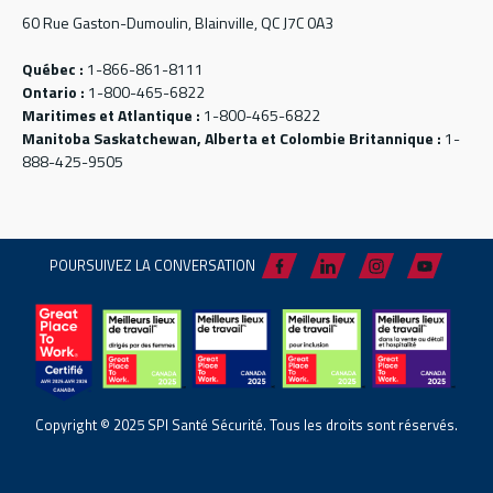
60 Rue Gaston-Dumoulin, Blainville, QC J7C 0A3
Québec :
1-866-861-8111
Ontario :
1-800-465-6822
Maritimes et Atlantique :
1-800-465-6822
Manitoba Saskatchewan, Alberta et Colombie Britannique :
1-
888-425-9505
POURSUIVEZ LA CONVERSATION
Copyright © 2025 SPI Santé Sécurité. Tous les droits sont réservés.