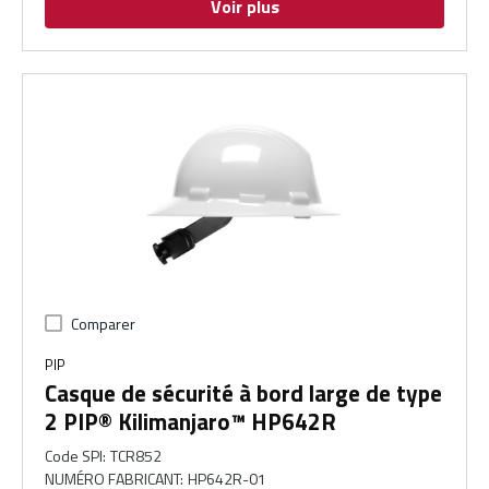
Voir plus
Comparer
PIP
Casque de sécurité à bord large de type
2 PIP® Kilimanjaro™ HP642R
Code SPI
:
TCR852
NUMÉRO FABRICANT
:
HP642R-01