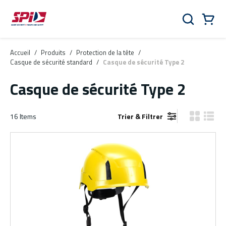
Aller au contenu principal
Skip to menu
Skip to footer
Panier
Rechercher
0 Items
Accueil
/
Produits
/
Protection de la tête
/
Casque de sécurité standard
/
Casque de sécurité Type 2
Casque de sécurité Type 2
16
Items
Trier & Filtrer
Vue grille
Vue de