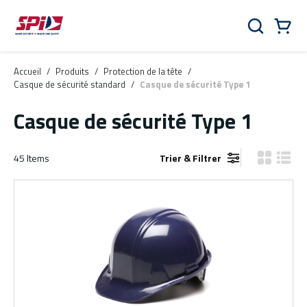
Aller au contenu principal
Skip to menu
Skip to footer
Panier
Rechercher
0 Items
Accueil
/
Produits
/
Protection de la tête
/
Casque de sécurité standard
/
Casque de sécurité Type 1
Casque de sécurité Type 1
45
Items
Trier & Filtrer
Vue grille
Vue de