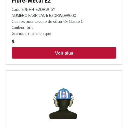
Fibre-Metal E2
Code SPI
:
HH-E2QRW-GY
NUMÉRO FABRICANT
:
E2QRW09A000
Classes pour casque de sécurité
:
Classe C
Couleur
:
Gris
Grandeur
:
Taille unique
$
Voir plus