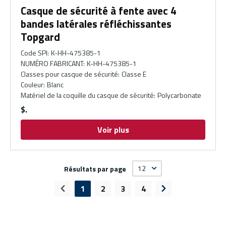
Casque de sécurité à fente avec 4
bandes latérales réfléchissantes
Topgard
Code SPI
:
K-HH-475385-1
NUMÉRO FABRICANT
:
K-HH-475385-1
Classes pour casque de sécurité
:
Classe E
Couleur
:
Blanc
Matériel de la coquille du casque de sécurité
:
Polycarbonate
$
Voir plus
Résultats par page
1
2
3
4
Page précédente
Page suivante