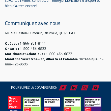
suivantes : Mines, construction, énergie, fabrication, transport et
bien d'autres encore!
Communiquez avec nous
60 Rue Gaston-Dumoulin, Blainville, QC J7C 0A3
Québec :
1-866-861-8111
Ontario :
1-800-465-6822
Maritimes et Atlantique :
1-800-465-6822
Manitoba Saskatchewan, Alberta et Colombie Britannique :
1-
888-425-9505
POURSUIVEZ LA CONVERSATION