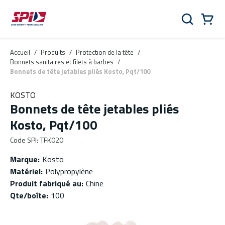
Aller au contenu principal
Skip to menu
Skip to footer
Panier
Rechercher
0 Items
Accueil
/
Produits
/
Protection de la tête
/
Bonnets sanitaires et filets à barbes
/
Bonnets de tête jetables pliés Kosto, Pqt/100
KOSTO
Bonnets de tête jetables pliés
Kosto, Pqt/100
Code SPI
:
TFK020
Marque
:
Kosto
Matériel
:
Polypropylène
Produit fabriqué au
:
Chine
Qte/boîte
:
100