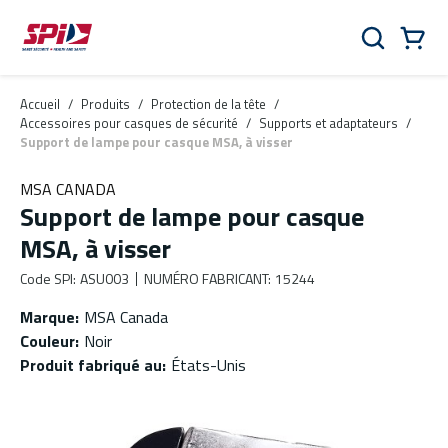
Aller au contenu principal
Skip to menu
Skip to footer
Panier
Rechercher
0 Items
Accueil
/
Produits
/
Protection de la tête
/
Accessoires pour casques de sécurité
/
Supports et adaptateurs
/
Support de lampe pour casque MSA, à visser
MSA CANADA
Support de lampe pour casque
MSA, à visser
Code SPI
:
ASU003
NUMÉRO FABRICANT
:
15244
Marque
:
MSA Canada
Couleur
:
Noir
Produit fabriqué au
:
États-Unis