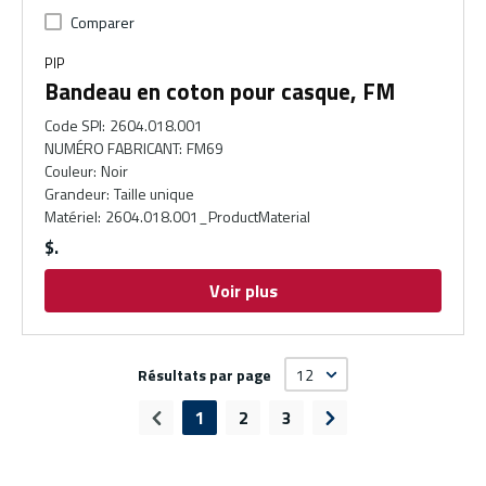
Comparer
PIP
Bandeau en coton pour casque, FM
Code SPI
:
2604.018.001
NUMÉRO FABRICANT
:
FM69
Couleur
:
Noir
Grandeur
:
Taille unique
Matériel
:
2604.018.001_ProductMaterial
$
Voir plus
Résultats par page
1
2
3
Page précédente
Page suivante