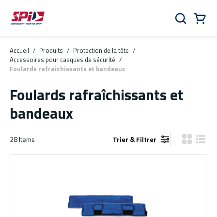
Aller au contenu principal
Skip to menu
Skip to footer
Panier
Rechercher
0 Items
Accueil
/
Produits
/
Protection de la tête
/
Accessoires pour casques de sécurité
/
Foulards rafraîchissants et bandeaux
Foulards rafraîchissants et
bandeaux
28
Items
Trier & Filtrer
Vue grille
Vue de