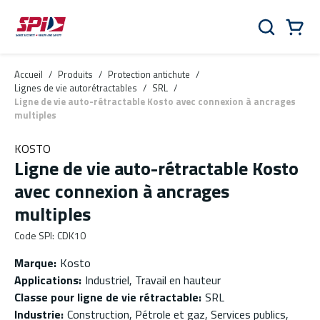
Aller au contenu principal
Skip to menu
Skip to footer
Panier
Rechercher
0 Items
Accueil
/
Produits
/
Protection antichute
/
Lignes de vie autorétractables
/
SRL
/
Ligne de vie auto-rétractable Kosto avec connexion à ancrages
multiples
KOSTO
Ligne de vie auto-rétractable Kosto
avec connexion à ancrages
multiples
Code SPI
:
CDK10
Marque
:
Kosto
Applications
:
Industriel, Travail en hauteur
Classe pour ligne de vie rétractable
:
SRL
Industrie
:
Construction, Pétrole et gaz, Services publics,