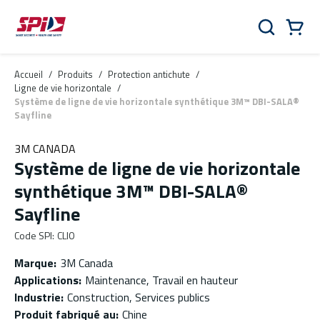
Aller au contenu principal
Skip to menu
Skip to footer
Panier
Rechercher
0 Items
Accueil
/
Produits
/
Protection antichute
/
Ligne de vie horizontale
/
Système de ligne de vie horizontale synthétique 3M™ DBI-SALA®
Sayfline
3M CANADA
Système de ligne de vie horizontale
synthétique 3M™ DBI-SALA®
Sayfline
Code SPI
:
CLI0
Marque
:
3M Canada
Applications
:
Maintenance, Travail en hauteur
Industrie
:
Construction, Services publics
Produit fabriqué au
:
Chine