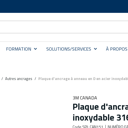
FORMATION
SOLUTIONS/SERVICES
À PROPOS
/
Autres ancrages
/
Plaque d'ancrage à anneau en D en acier inoxyda
3M CANADA
Plaque d'ancra
inoxydable 3
Code SPI
:
CAN151
NUMÉRO FA