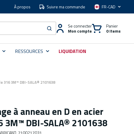
À propos
Suivre ma commande
Langue
Se connecter
Panier
Mon compte
0 Items
soumettre une recherche
RESSOURCES
LIQUIDATION
ble 316 3M™ DBI-SALA® 2101638
ge à anneau en D en acier
16 3M™ DBI-SALA® 2101638
BRICANT
:
7100217031