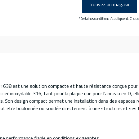
Trouvez un magasin
*Certaines conditions s'appliquent. Cliqu
38 est une solution compacte et haute résistance conçue pour cré
er inoxydable 316, tant pour la plaque que pour l’anneau en D, elle
s. Son design compact permet une installation dans des espaces r
peut être boulonnée ou soudée directement à une structure, et ses t
une performance fiable en conditions exigeantes