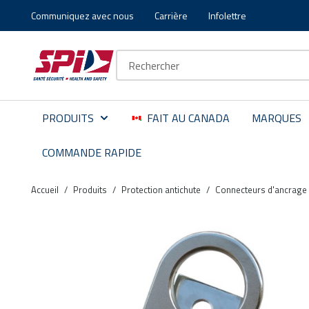
Communiquez avec nous
Carrière
Infolettre
Aller au contenu principal
Skip to menu
Skip to footer
Recherche sur le site
PRODUITS
FAIT AU CANADA
MARQUES
COMMANDE RAPIDE
Accueil
/
Produits
/
Protection antichute
/
Connecteurs d'ancrage