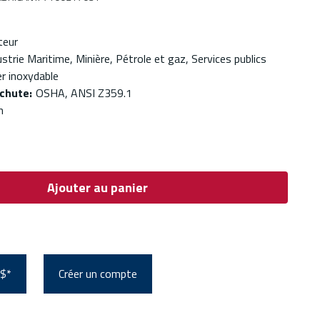
teur
strie Maritime, Minière, Pétrole et gaz, Services publics
er inoxydable
ichute
:
OSHA, ANSI Z359.1
n
Ajouter au panier
 $*
Créer un compte