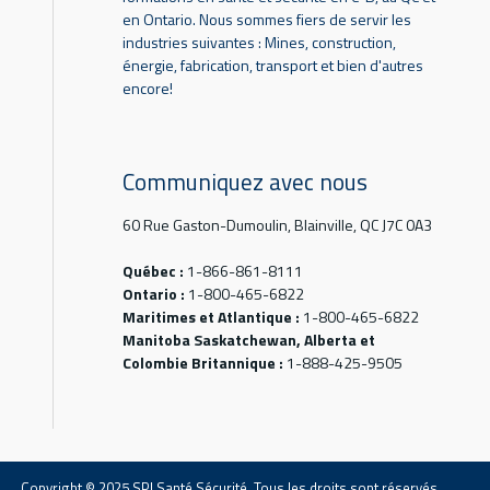
en Ontario. Nous sommes fiers de servir les
industries suivantes : Mines, construction,
énergie, fabrication, transport et bien d'autres
encore!
Communiquez avec nous
60 Rue Gaston-Dumoulin, Blainville, QC J7C 0A3
Québec :
1-866-861-8111
Ontario :
1-800-465-6822
Maritimes et Atlantique :
1-800-465-6822
Manitoba Saskatchewan, Alberta et
Colombie Britannique :
1-888-425-9505
Copyright © 2025 SPI Santé Sécurité. Tous les droits sont réservés.