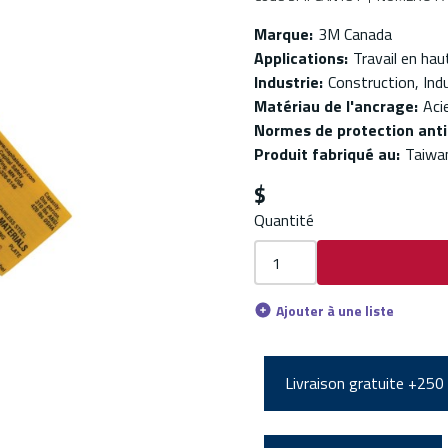
Marque
:
3M Canada
Applications
:
Travail en hau
Industrie
:
Construction, Indu
Matériau de l'ancrage
:
Aci
Normes de protection ant
Produit fabriqué au
:
Taiwa
$
Quantité
Ajouter à une liste
Livraison gratuite +250