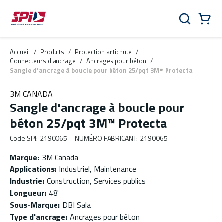
Aller au contenu principal
Skip to menu
Skip to footer
Panier
Rechercher
0 Items
Accueil
/
Produits
/
Protection antichute
/
Connecteurs d'ancrage
/
Ancrages pour béton
/
Sangle d'ancrage à boucle pour béton 25/pqt 3M™ Protecta
3M CANADA
Sangle d'ancrage à boucle pour
béton 25/pqt 3M™ Protecta
Code SPI
:
2190065
NUMÉRO FABRICANT
:
2190065
Marque
:
3M Canada
Applications
:
Industriel, Maintenance
Industrie
:
Construction, Services publics
Longueur
:
48'
Sous-Marque
:
DBI Sala
Type d'ancrage
:
Ancrages pour béton