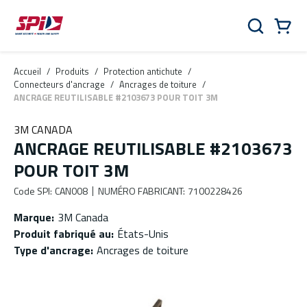
Aller au contenu principal
Skip to menu
Skip to footer
Panier
Rechercher
0 Items
Accueil
/
Produits
/
Protection antichute
/
Connecteurs d'ancrage
/
Ancrages de toiture
/
ANCRAGE REUTILISABLE #2103673 POUR TOIT 3M
3M CANADA
ANCRAGE REUTILISABLE #2103673
POUR TOIT 3M
Code SPI
:
CAN008
NUMÉRO FABRICANT
:
7100228426
Marque
:
3M Canada
Produit fabriqué au
:
États-Unis
Type d'ancrage
:
Ancrages de toiture