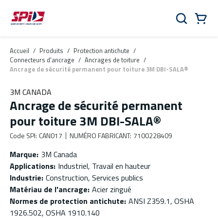
Aller au contenu principal
Skip to menu
Skip to footer
Panier
Rechercher
0 Items
Accueil
/
Produits
/
Protection antichute
/
Connecteurs d'ancrage
/
Ancrages de toiture
/
Ancrage de sécurité permanent pour toiture 3M DBI-SALA®
3M CANADA
Ancrage de sécurité permanent
pour toiture 3M DBI-SALA®
Code SPI
:
CAN017
NUMÉRO FABRICANT
:
7100228409
Marque
:
3M Canada
Applications
:
Industriel, Travail en hauteur
Industrie
:
Construction, Services publics
Matériau de l'ancrage
:
Acier zingué
Normes de protection antichute
:
ANSI Z359.1, OSHA
1926.502, OSHA 1910.140