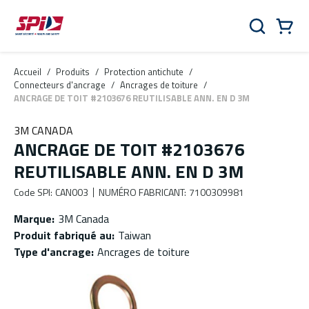
Aller au contenu principal
Skip to menu
Skip to footer
Panier
Rechercher
0 Items
Accueil
/
Produits
/
Protection antichute
/
Connecteurs d'ancrage
/
Ancrages de toiture
/
ANCRAGE DE TOIT #2103676 REUTILISABLE ANN. EN D 3M
3M CANADA
ANCRAGE DE TOIT #2103676
REUTILISABLE ANN. EN D 3M
Code SPI
:
CAN003
NUMÉRO FABRICANT
:
7100309981
Marque
:
3M Canada
Produit fabriqué au
:
Taiwan
Type d'ancrage
:
Ancrages de toiture