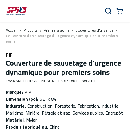
Aller au contenu principal
Skip to menu
Skip to footer
Panier
Rechercher
0 Items
Accueil
/
Produits
/
Premiers soins
/
Couvertures d'urgence
/
Couverture de sauvetage d'urgence dynamique pour premiers
soins
PIP
Couverture de sauvetage d'urgence
dynamique pour premiers soins
Code SPI
:
FCO056
NUMÉRO FABRICANT
:
FAAB001
Marque
:
PIP
Dimension (po)
:
52" x 84"
Industrie
:
Construction, Foresterie, Fabrication, Industrie
Maritime, Minière, Pétrole et gaz, Services publics, Entrepôt
Matériel
:
Mylar
Produit fabriqué au
:
Chine