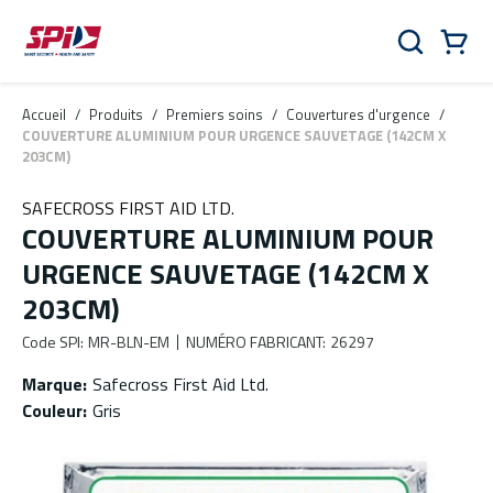
Aller au contenu principal
Skip to menu
Skip to footer
Panier
Rechercher
0 Items
Accueil
/
Produits
/
Premiers soins
/
Couvertures d'urgence
/
COUVERTURE ALUMINIUM POUR URGENCE SAUVETAGE (142CM X
203CM)
SAFECROSS FIRST AID LTD.
COUVERTURE ALUMINIUM POUR
URGENCE SAUVETAGE (142CM X
203CM)
Code SPI
:
MR-BLN-EM
NUMÉRO FABRICANT
:
26297
Marque
:
Safecross First Aid Ltd.
Couleur
:
Gris