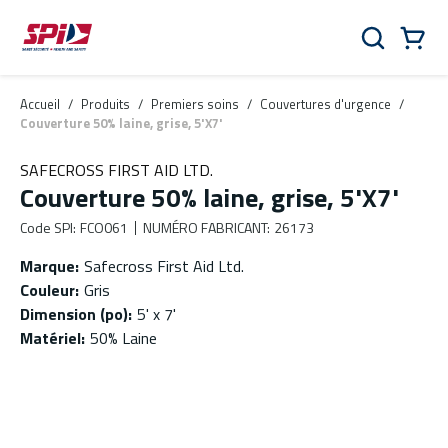
Aller au contenu principal
Skip to menu
Skip to footer
Panier
Rechercher
0 Items
Accueil
/
Produits
/
Premiers soins
/
Couvertures d'urgence
/
Couverture 50% laine, grise, 5'X7'
SAFECROSS FIRST AID LTD.
Couverture 50% laine, grise, 5'X7'
Code SPI
:
FCO061
NUMÉRO FABRICANT
:
26173
Marque
:
Safecross First Aid Ltd.
Couleur
:
Gris
Dimension (po)
:
5' x 7'
Matériel
:
50% Laine