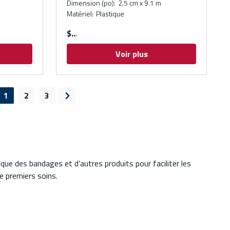
Dimension (po)
:
2.5 cm x 9.1 m
Matériel
:
Plastique
$
Voir plus
1
2
3
e précédente
Page suivante
que des bandages et d’autres produits pour faciliter les
e premiers soins.