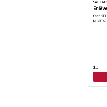
SAFECROS
Enlèv
Code SPI
:
NUMÉRO 
$