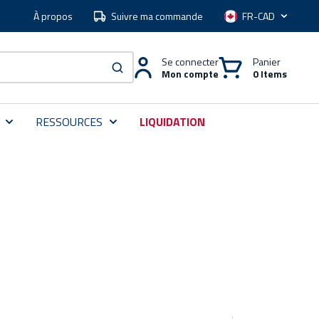
À propos
Suivre ma commande
Langue
Se connecter
Panier
Mon compte
0 Items
soumettre une recherche
RESSOURCES
LIQUIDATION