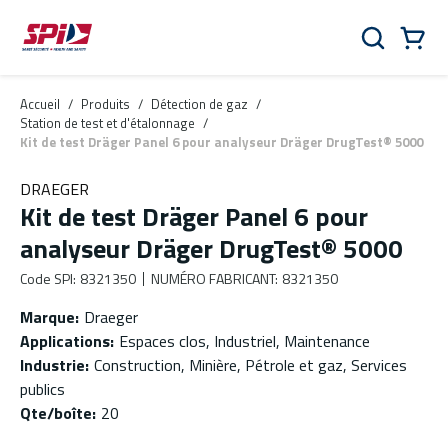
Aller au contenu principal
Skip to menu
Skip to footer
Panier
Rechercher
0 Items
Accueil
/
Produits
/
Détection de gaz
/
Station de test et d'étalonnage
/
Kit de test Dräger Panel 6 pour analyseur Dräger DrugTest® 5000
DRAEGER
Kit de test Dräger Panel 6 pour
analyseur Dräger DrugTest® 5000
Code SPI
:
8321350
NUMÉRO FABRICANT
:
8321350
Marque
:
Draeger
Applications
:
Espaces clos, Industriel, Maintenance
Industrie
:
Construction, Minière, Pétrole et gaz, Services
publics
Qte/boîte
:
20