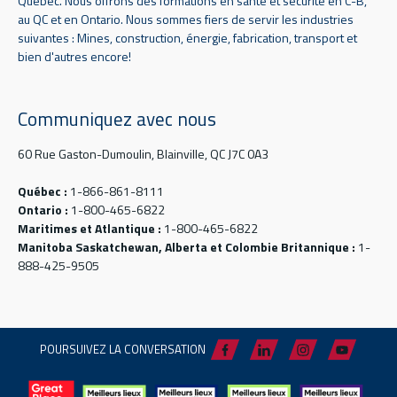
Québec. Nous offrons des formations en santé et sécurité en C-B,
au QC et en Ontario. Nous sommes fiers de servir les industries
suivantes : Mines, construction, énergie, fabrication, transport et
bien d'autres encore!
Communiquez avec nous
60 Rue Gaston-Dumoulin, Blainville, QC J7C 0A3
Québec :
1-866-861-8111
Ontario :
1-800-465-6822
Maritimes et Atlantique :
1-800-465-6822
Manitoba Saskatchewan, Alberta et Colombie Britannique :
1-
888-425-9505
POURSUIVEZ LA CONVERSATION