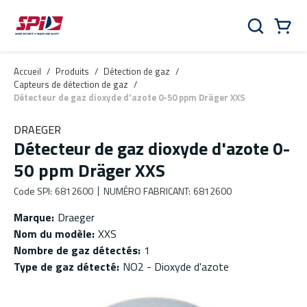
Aller au contenu principal
Skip to menu
Skip to footer
Panier
Rechercher
0 Items
Accueil
/
Produits
/
Détection de gaz
/
Capteurs de détection de gaz
/
Détecteur de gaz dioxyde d'azote 0-50 ppm Dräger XXS
DRAEGER
Détecteur de gaz dioxyde d'azote 0-
50 ppm Dräger XXS
Code SPI
:
6812600
NUMÉRO FABRICANT
:
6812600
Marque
:
Draeger
Nom du modèle
:
XXS
Nombre de gaz détectés
:
1
Type de gaz détecté
:
NO2 - Dioxyde d'azote