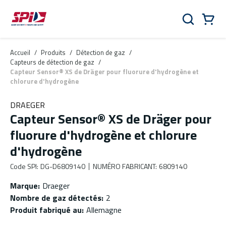
Aller au contenu principal
Skip to menu
Skip to footer
Panier
Rechercher
0 Items
Accueil
/
Produits
/
Détection de gaz
/
Capteurs de détection de gaz
/
Capteur Sensor® XS de Dräger pour fluorure d'hydrogène et
chlorure d'hydrogène
DRAEGER
Capteur Sensor® XS de Dräger pour
fluorure d'hydrogène et chlorure
d'hydrogène
Code SPI
:
DG-D6809140
NUMÉRO FABRICANT
:
6809140
Marque
:
Draeger
Nombre de gaz détectés
:
2
Produit fabriqué au
:
Allemagne