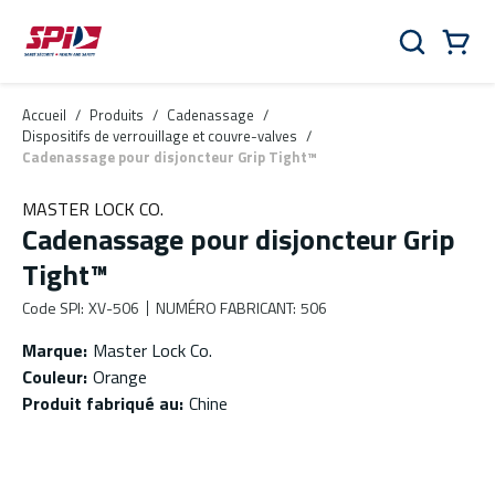
Aller au contenu principal
Skip to menu
Skip to footer
Panier
Rechercher
0 Items
Accueil
/
Produits
/
Cadenassage
/
Dispositifs de verrouillage et couvre-valves
/
Cadenassage pour disjoncteur Grip Tight™
MASTER LOCK CO.
Cadenassage pour disjoncteur Grip
Tight™
Code SPI
:
XV-506
NUMÉRO FABRICANT
:
506
Marque
:
Master Lock Co.
Couleur
:
Orange
Produit fabriqué au
:
Chine