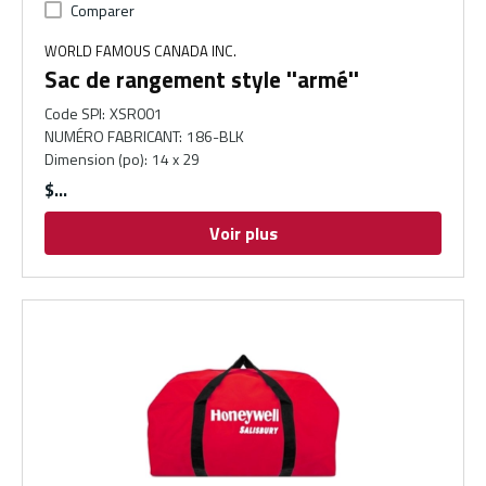
Comparer
WORLD FAMOUS CANADA INC.
Sac de rangement style ''armé''
Code SPI
:
XSR001
NUMÉRO FABRICANT
:
186-BLK
Dimension (po)
:
14 x 29
$
Voir plus