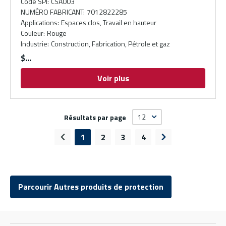
Code SPI
:
CSA003
NUMÉRO FABRICANT
:
7012822285
Applications
:
Espaces clos, Travail en hauteur
Couleur
:
Rouge
Industrie
:
Construction, Fabrication, Pétrole et gaz
$
Voir plus
Résultats par page
1
2
3
4
Page précédente
Page suivante
Parcourir Autres produits de protection