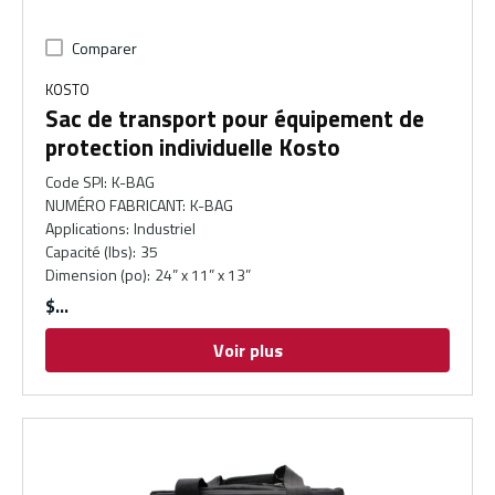
Comparer
KOSTO
Sac de transport pour équipement de
protection individuelle Kosto
Code SPI
:
K-BAG
NUMÉRO FABRICANT
:
K-BAG
Applications
:
Industriel
Capacité (lbs)
:
35
Dimension (po)
:
24” x 11” x 13”
$
Voir plus