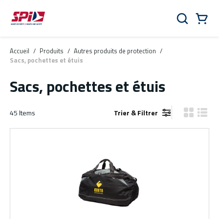
Aller au contenu principal
Skip to menu
Skip to footer
Panier
Rechercher
0 Items
Accueil
/
Produits
/
Autres produits de protection
/
Sacs, pochettes et étuis
Sacs, pochettes et étuis
45
Items
Trier & Filtrer
Vue grille
Vue de