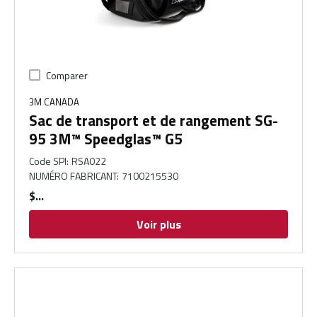
Comparer
3M CANADA
Sac de transport et de rangement SG-
95 3M™ Speedglas™ G5
Code SPI
:
RSA022
NUMÉRO FABRICANT
:
7100215530
$
Voir plus