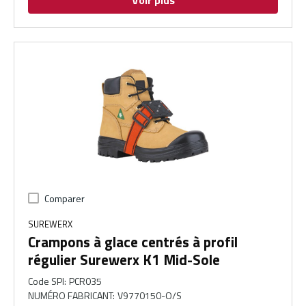
Voir plus
Comparer
SUREWERX
Crampons à glace centrés à profil
régulier Surewerx K1 Mid-Sole
Code SPI
:
PCR035
NUMÉRO FABRICANT
:
V9770150-O/S