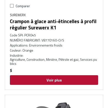
Comparer
SUREWERX
Crampon à glace anti-étincelles à profil
régulier Surewerx K1
Code SPI
:
PCR045
NUMÉRO FABRICANT
:
V8770160-O/S
Applications
:
Environnements froids
Couleur
:
Orange
Industrie
:
Agriculture, Construction, Minière, Pétrole et gaz, Services pu
blics
$
Voir plus