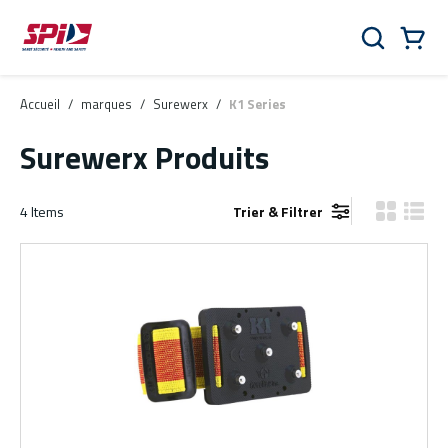
Aller au contenu principal
Skip to menu
Skip to footer
Panier
Rechercher
0 Items
Accueil
/
marques
/
Surewerx
/
K1 Series
Surewerx Produits
4
Items
Trier & Filtrer
Vue grille
Vue de