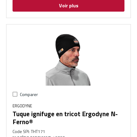
Voir plus
Comparer
ERGODYNE
Tuque ignifuge en tricot Ergodyne N-
Ferno®
Code SPI
:
THT171