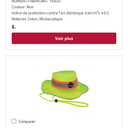
NUMÉRO FABRICANT
:
16820
Couleur
:
Noir
Indice de protection contre l'arc électrique (cal/cm²)
:
49.5
Materiel
:
Coton, Modacrylique
$
Voir plus
Comparer