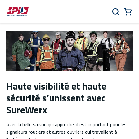
Aller au contenu principal
Skip to menu
Skip to footer
Panier
Rechercher
0 Items
Haute visibilité et haute
sécurité s’unissent avec
SureWerx
Avec la belle saison qui approche, il est important pour les
signaleurs routiers et autres ouvriers qui travaillent à