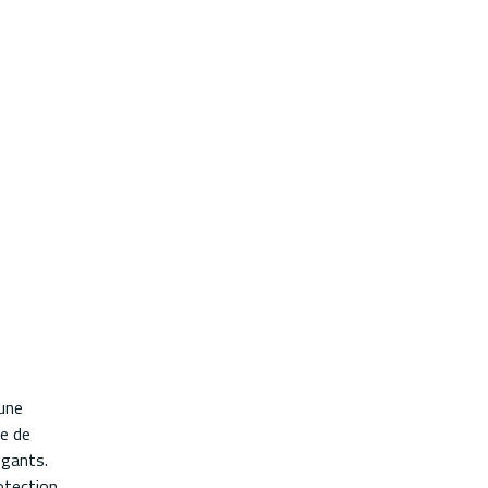
 une
ée de
 gants.
otection