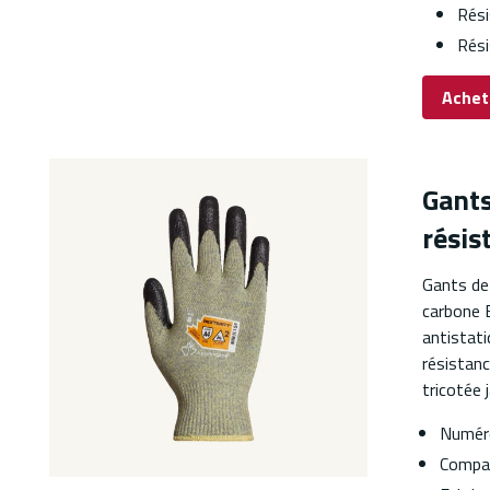
Rési
Rési
Achet
Gants
résis
Gants de
carbone E
antistati
résistanc
tricotée
Numéro
Compat