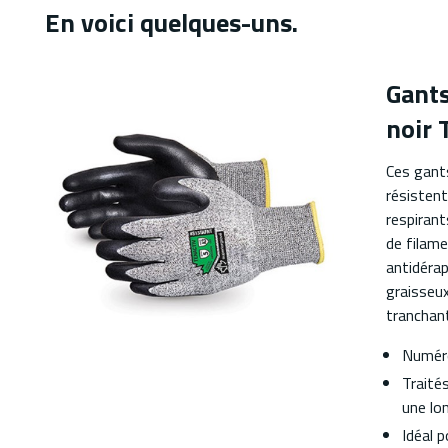
En voici quelques-uns.
Gants
noir 
Ces gants
résistent
respiran
de filame
antidérap
graisseux
tranchan
Numéro
Traité
une lo
Idéal 