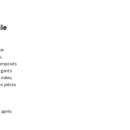
le
oir
s,
 composés
s gants
 milieu
es pièces
 après