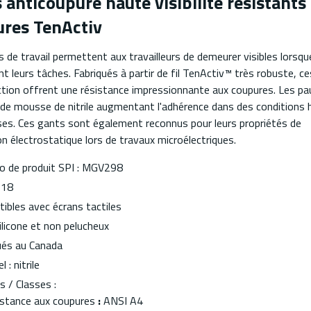
 anticoupure haute visibilité résistants
res TenActiv
 de travail permettent aux travailleurs de demeurer visibles lorsqu
t leurs tâches. Fabriqués à partir de fil TenActiv™ très robuste, c
ction offrent une résistance impressionnante aux coupures. Les p
 de mousse de nitrile augmentant l'adhérence dans des conditions
ses. Ces gants sont également reconnus pour leurs propriétés de
on électrostatique lors de travaux microélectriques.
 de produit SPI : MGV298
 18
ibles avec écrans tactiles
ilicone et non pelucheux
ués au Canada
 : nitrile
 / Classes :
stance aux coupures
:
ANSI A4