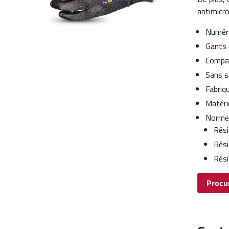
antimicr
Numéro
Gants T
Compat
Sans s
Fabriq
Matériel
Normes
Rési
Rési
Rési
Procu