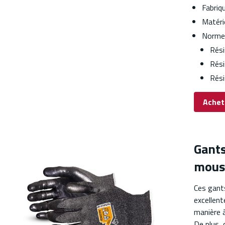
Fabriq
Matérie
Normes
Rési
Rési
Rési
Achet
Gants
mouss
Ces gants
excellent
manière à
De plus, 