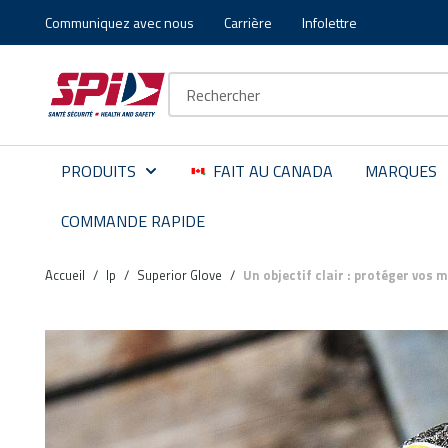
Communiquez avec nous
Carrière
Infolettre
Aller au contenu principal
Skip to menu
Skip to footer
Recherche sur le site
PRODUITS
FAIT AU CANADA
MARQUES
COMMANDE RAPIDE
Accueil
/
lp
/
Superior Glove
/
Un objectif clair : protéger vos 