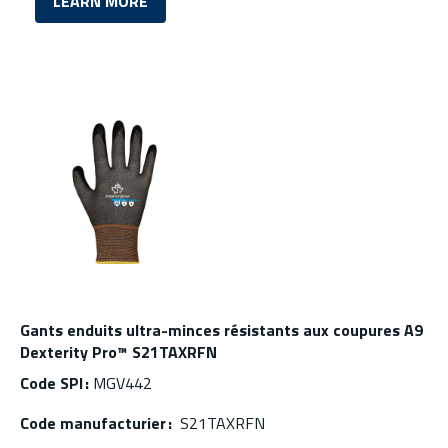
LEARN MORE
Gants enduits ultra-minces résistants aux coupures A9
Dexterity Pro™ S21TAXRFN
Code SPI :
MGV442
Code manufacturier :
S21TAXRFN