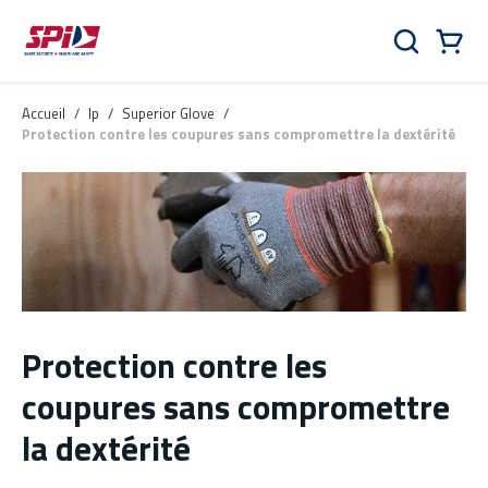
Aller au contenu principal
Skip to menu
Skip to footer
Panier
Rechercher
0 Items
Accueil
/
lp
/
Superior Glove
/
Protection contre les coupures sans compromettre la dextérité
Protection contre les
coupures sans compromettre
la dextérité