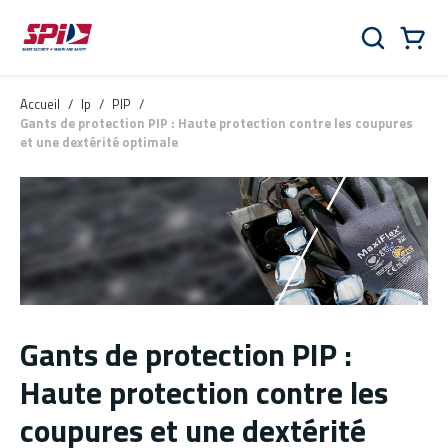
Aller au contenu principal
Skip to menu
Skip to footer
Panier
Rechercher
0 Items
Accueil
/
lp
/
PIP
/
Gants de protection PIP : Haute protection contre les coupures
et une dextérité optimale
Gants de protection PIP :
Haute protection contre les
coupures et une dextérité