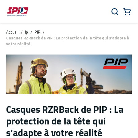
Aller au contenu principal
Skip to menu
Skip to footer
Panier
Rechercher
0 Items
Accueil
/
lp
/
PIP
/
Casques RZRBack de PIP : La protection de la tête qui s’adapte à
votre réalité
Casques RZRBack de PIP : La
protection de la tête qui
s’adapte à votre réalité