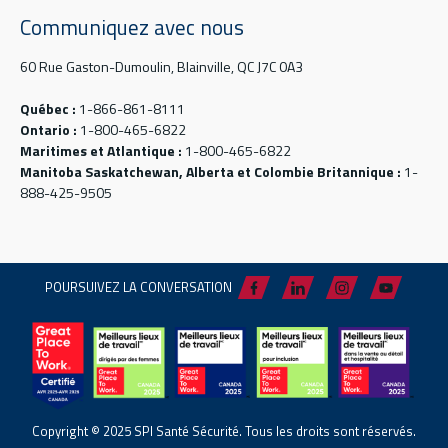
Communiquez avec nous
60 Rue Gaston-Dumoulin, Blainville, QC J7C 0A3
Québec :
1-866-861-8111
Ontario :
1-800-465-6822
Maritimes et Atlantique :
1-800-465-6822
Manitoba Saskatchewan, Alberta et Colombie Britannique :
1-
888-425-9505
POURSUIVEZ LA CONVERSATION
Copyright © 2025 SPI Santé Sécurité. Tous les droits sont réservés.