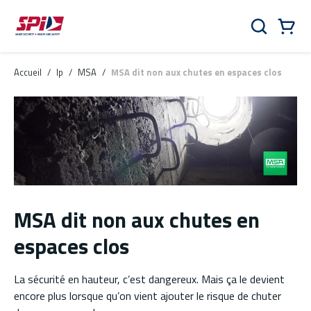
Aller au contenu principal
Skip to menu
Skip to footer
Panier
Rechercher
0 Items
Accueil
/
lp
/
MSA
/
MSA dit non aux chutes en espaces clos
MSA dit non aux chutes en
espaces clos
La sécurité en hauteur, c’est dangereux. Mais ça le devient
encore plus lorsque qu’on vient ajouter le risque de chuter