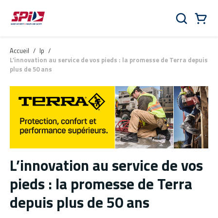
Aller au contenu principal
Skip to menu
Skip to footer
Panier
Rechercher
0 Items
Accueil
/
lp
/
L’innovation au service de vos pieds : la promesse de Terra depuis
plus de 50 ans
L’innovation au service de vos
pieds : la promesse de Terra
depuis plus de 50 ans